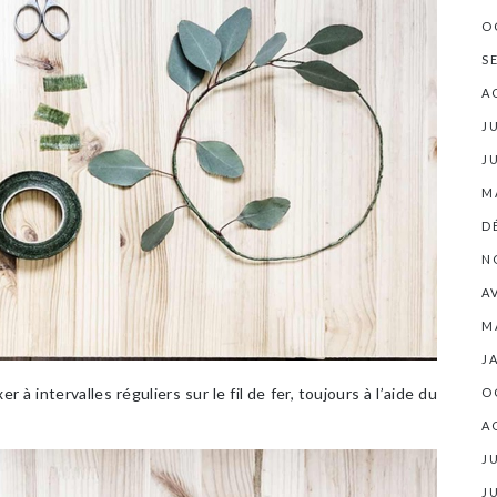
O
S
A
J
J
M
D
N
A
M
J
 à intervalles réguliers sur le fil de fer, toujours à l’aide du
O
A
J
J