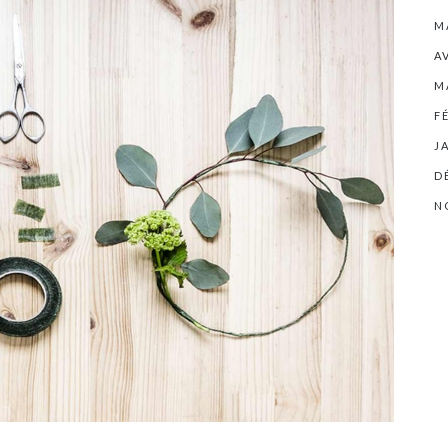
M
A
M
F
J
D
N