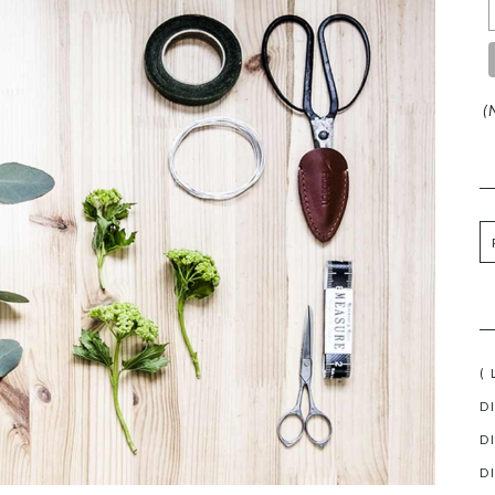
(N
(
D
D
D