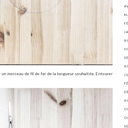
A
M
F
J
N
O
S
A
 un morceau de fil de fer de la longueur souhaitée. Entourer
J
F
D
N
O
O
S