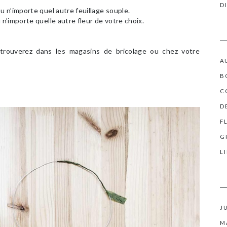
D
 n’importe quel autre feuillage souple.
’importe quelle autre fleur de votre choix.
trouverez dans les magasins de bricolage ou chez votre
A
B
C
D
F
G
L
J
M