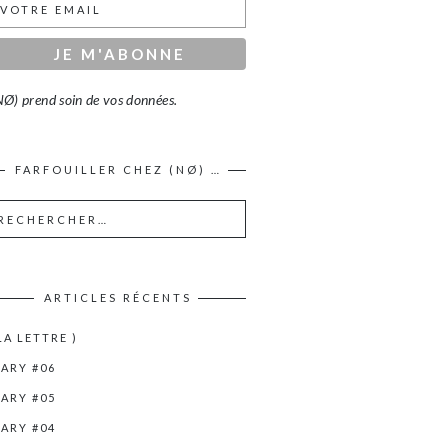
Ø) prend soin de vos données.
FARFOUILLER CHEZ (NØ) …
ARTICLES RÉCENTS
 LA LETTRE )
IARY #06
IARY #05
IARY #04