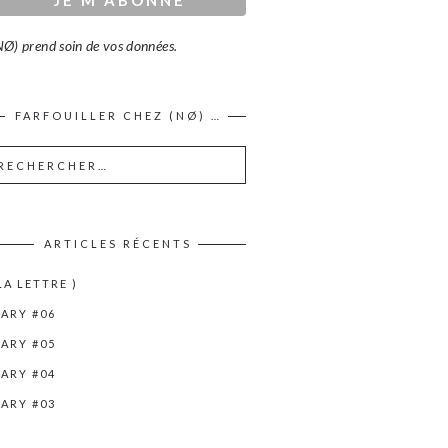
Ø) prend soin de vos données.
FARFOUILLER CHEZ (NØ) …
ARTICLES RÉCENTS
 LA LETTRE )
IARY #06
IARY #05
IARY #04
IARY #03