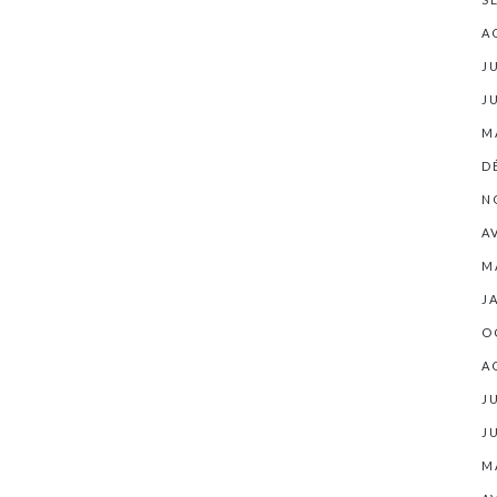
A
J
J
M
D
N
A
M
J
O
A
J
J
M