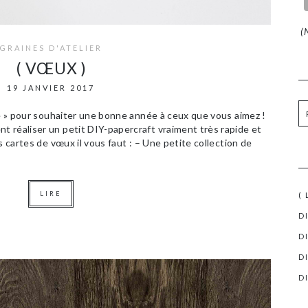
(N
GRAINES D'ATELIER
( VŒUX )
19 JANVIER 2017
te » pour souhaiter une bonne année à ceux que vous aimez !
 réaliser un petit DIY-papercraft vraiment très rapide et
s cartes de vœux il vous faut : – Une petite collection de
LIRE
(
D
D
D
D