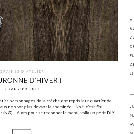
A
B
C
D
F
G
GRAINES D'ATELIER
L
URONNE D’HIVER )
7 JANVIER 2017
etits personnages de la crèche ont repris leur quartier de
eaux ne sont plus devant la cheminée… Noël c’est fini…
J
r (NØ)… Alors pour se redonner le moral, voilà un petit DIY-
M
A
M