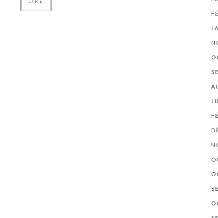
LIRE
F
J
N
O
S
A
J
F
D
N
O
O
S
O
S