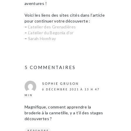
aventures !
Voici les liens des sites cités dans l’article
pour continuer votre découverte :
–
L’atelier des Grenadières
–
L’atelier du Begonia d’or
–
Sarah Homfray
5 COMMENTAIRES
SOPHIE GRUSON
6 DÉCEMBRE 2021 À 13 H 47
MIN
Magnifique, comment apprendre la
broderie à la cannetille, y a t’il des stages
découvertes ?
RÉPONDRE